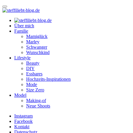
Über mich
Familie
Mamiglück
Marley
Schwanger
Wunschkind
Lifestyle
Beauty
DIY
Essbares
Hochzeits-Inspirationen
Mode
Size Zero
Model
Making-of
Neue Shoots
Instagram
Facebook
Kontakt
Datenschutz