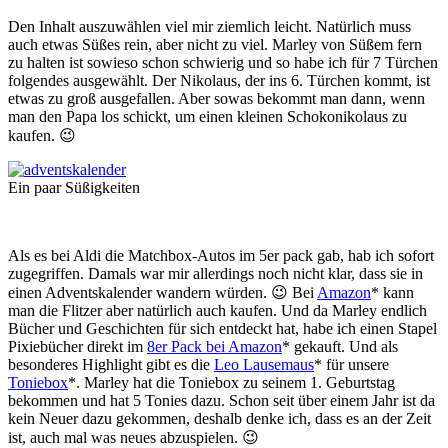
Den Inhalt auszuwählen viel mir ziemlich leicht. Natürlich muss
auch etwas Süßes rein, aber nicht zu viel. Marley von Süßem fern
zu halten ist sowieso schon schwierig und so habe ich für 7 Türchen
folgendes ausgewählt. Der Nikolaus, der ins 6. Türchen kommt, ist
etwas zu groß ausgefallen. Aber sowas bekommt man dann, wenn
man den Papa los schickt, um einen kleinen Schokonikolaus zu
kaufen. 😉
Ein paar Süßigkeiten
Als es bei Aldi die Matchbox-Autos im 5er pack gab, hab ich sofort
zugegriffen. Damals war mir allerdings noch nicht klar, dass sie in
einen Adventskalender wandern würden. 😉 Bei
Amazon
* kann
man die Flitzer aber natürlich auch kaufen. Und da Marley endlich
Bücher und Geschichten für sich entdeckt hat, habe ich einen Stapel
Pixiebücher direkt im
8er Pack bei Amazon
* gekauft. Und als
besonderes Highlight gibt es die
Leo Lausemaus
* für unsere
Toniebox
*. Marley hat die Toniebox zu seinem 1. Geburtstag
bekommen und hat 5 Tonies dazu. Schon seit über einem Jahr ist da
kein Neuer dazu gekommen, deshalb denke ich, dass es an der Zeit
ist, auch mal was neues abzuspielen. 😉