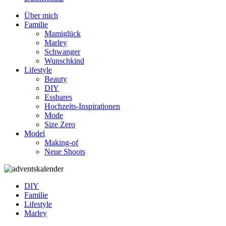
Über mich
Familie
Mamiglück
Marley
Schwanger
Wunschkind
Lifestyle
Beauty
DIY
Essbares
Hochzeits-Inspirationen
Mode
Size Zero
Model
Making-of
Neue Shoots
DIY
Familie
Lifestyle
Marley