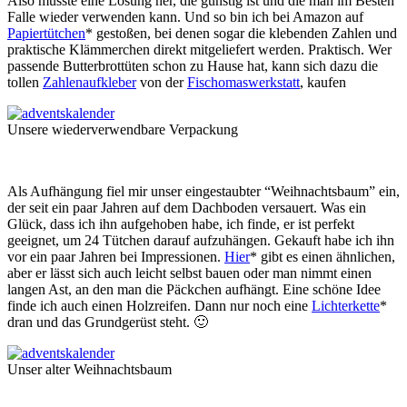
Also musste eine Lösung her, die günstig ist und die man im Besten
Falle wieder verwenden kann. Und so bin ich bei Amazon auf
Papiertütchen
* gestoßen, bei denen sogar die klebenden Zahlen und
praktische Klämmerchen direkt mitgeliefert werden. Praktisch. Wer
passende Butterbrottüten schon zu Hause hat, kann sich dazu die
tollen
Zahlenaufkleber
von der
Fischomaswerkstatt
, kaufen
Unsere wiederverwendbare Verpackung
Als Aufhängung fiel mir unser eingestaubter “Weihnachtsbaum” ein,
der seit ein paar Jahren auf dem Dachboden versauert. Was ein
Glück, dass ich ihn aufgehoben habe, ich finde, er ist perfekt
geeignet, um 24 Tütchen darauf aufzuhängen. Gekauft habe ich ihn
vor ein paar Jahren bei Impressionen.
Hier
* gibt es einen ähnlichen,
aber er lässt sich auch leicht selbst bauen oder man nimmt einen
langen Ast, an den man die Päckchen aufhängt. Eine schöne Idee
finde ich auch einen Holzreifen. Dann nur noch eine
Lichterkette
*
dran und das Grundgerüst steht. 🙂
Unser alter Weihnachtsbaum