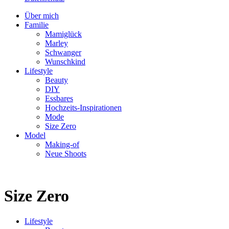
Über mich
Familie
Mamiglück
Marley
Schwanger
Wunschkind
Lifestyle
Beauty
DIY
Essbares
Hochzeits-Inspirationen
Mode
Size Zero
Model
Making-of
Neue Shoots
Size Zero
Lifestyle