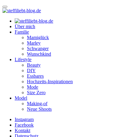
Über mich
Familie
Mamiglück
Marley
Schwanger
Wunschkind
Lifestyle
Beauty
DIY
Essbares
Hochzeits-Inspirationen
Mode
Size Zero
Model
Making-of
Neue Shoots
Instagram
Facebook
Kontakt
Datenschutz